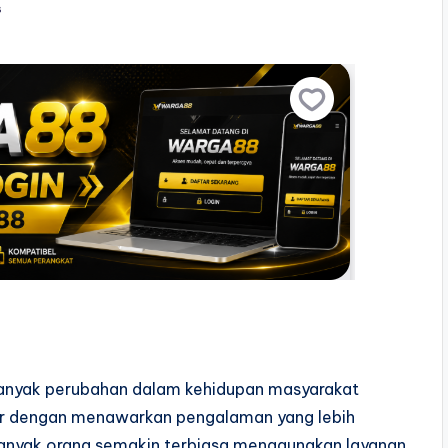
s
anyak perubahan dalam kehidupan masyarakat
adir dengan menawarkan pengalaman yang lebih
 banyak orang semakin terbiasa menggunakan layanan