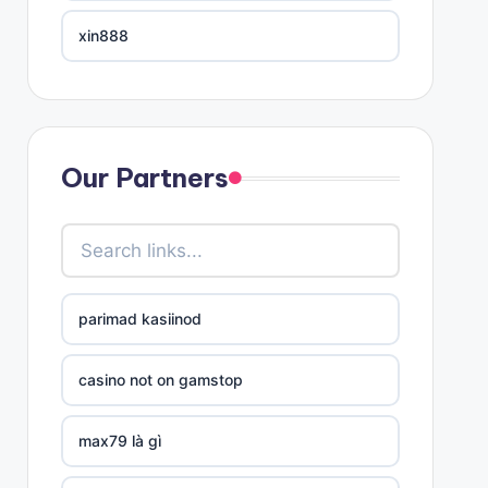
xin888
xin88 trang chủ
links divison
Our Partners
no verification casinos UK
no verification casinos UK
parimad kasiinod
uj magyar online casino
casino not on gamstop
sportfogadó oldalak
max79 là gì
nejlepší zahraniční online casino