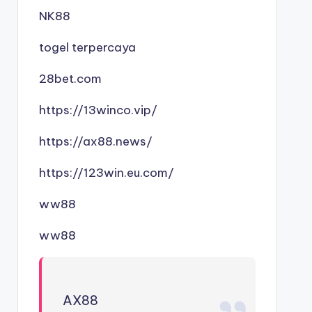
NK88
togel terpercaya
28bet.com
https://13winco.vip/
https://ax88.news/
https://123win.eu.com/
ww88
ww88
AX88