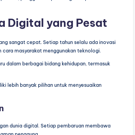
 Digital yang Pesat
ng sangat cepat. Setiap tahun selalu ada inovasi
m cara masyarakat menggunakan teknologi.
u dalam berbagai bidang kehidupan, termasuk
ki lebih banyak pilihan untuk menyesuaikan
n
gan dunia digital. Setiap pembaruan membawa
alaman pengguna.