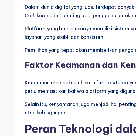
Dalam dunia digital yang luas, terdapat banya
Oleh karena itu, penting bagi pengguna untuk 
Platform yang baik biasanya memiliki sistem ya
layanan yang stabil dan konsisten.
Pemilihan yang tepat akan memberikan pengal
Faktor Keamanan dan Ke
Keamanan menjadi salah satu faktor utama yang
perlu memastikan bahwa platform yang digunak
Selain itu, kenyamanan juga menjadi hal penti
atau kebingungan.
Peran Teknologi d