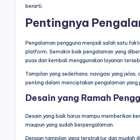
berarti.
Pentingnya Pengal
Pengalaman pengguna menjadi salah satu fakt
platform. Semakin baik pengalaman yang dibe
puas dan kembali menggunakan layanan terseb
Tampilan yang sederhana, navigasi yang jelas,
penting dalam menciptakan pengalaman yang p
Desain yang Ramah Peng
Desain yang baik harus mampu memberikan ke
maupun yang sudah berpengalaman.
Dengan tampilan yang terstruktur dan mudah 