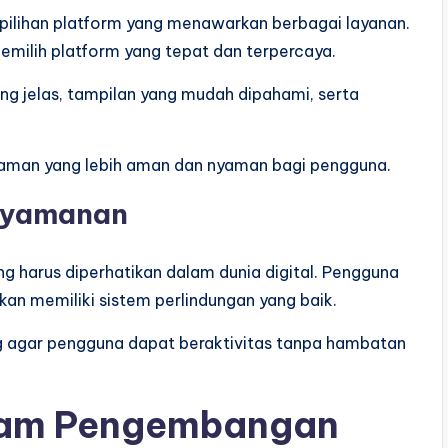
k pilihan platform yang menawarkan berbagai layanan.
memilih platform yang tepat dan terpercaya.
ng jelas, tampilan yang mudah dipahami, serta
aman yang lebih aman dan nyaman bagi pengguna.
nyamanan
 harus diperhatikan dalam dunia digital. Pengguna
an memiliki sistem perlindungan yang baik.
ng agar pengguna dapat beraktivitas tanpa hambatan
alam Pengembangan