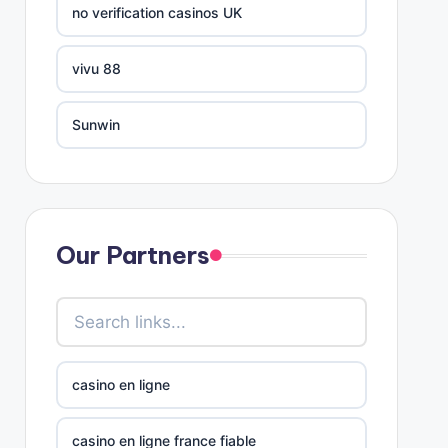
no verification casinos UK
nejlepší zahraniční online casino
vivu 88
online casino zahraniční
Sunwin
no verification casinos UK
xóc đĩa online
no verification casinos UK
Tài xỉu online
Our Partners
casino på nett
no verification casinos
casino utan svensk licens
SAM
casino utan svensk licens
casino en ligne
online casino
utländska casino
casino en ligne france fiable