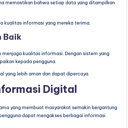
saha memastikan bahwa setiap data yang ditampilkan
 kualitas informasi yang mereka terima.
h Baik
am menjaga kualitas informasi. Dengan sistem yang
ampaikan kepada pengguna.
al yang lebih aman dan dapat dipercaya.
ormasi Digital
utama yang membuat masyarakat semakin bergantung
 pengguna dapat mengakses berbagai informasi