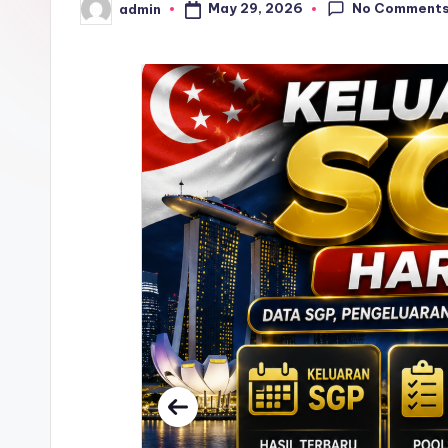
No Comment
May 29, 2026
admin
Posted
by