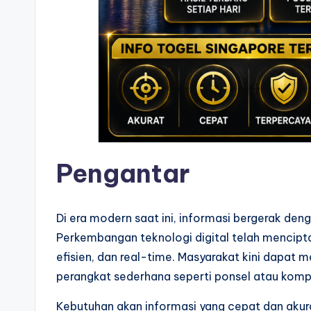
Pengantar
Di era modern saat ini, informasi bergerak den
Perkembangan teknologi digital telah mencipta
efisien, dan real-time. Masyarakat kini dapat
perangkat sederhana seperti ponsel atau komp
Kebutuhan akan informasi yang cepat dan akur