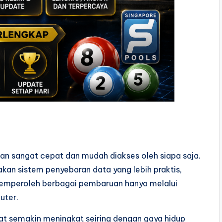
gan sangat cepat dan mudah diakses oleh siapa saja.
kan sistem penyebaran data yang lebih praktis,
 memperoleh berbagai pembaruan hanya melalui
uter.
at semakin meningkat seiring dengan gaya hidup