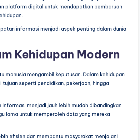
an platform digital untuk mendapatkan pembaruan
ehidupan.
patan informasi menjadi aspek penting dalam dunia
lam Kehidupan Modern
tu manusia mengambil keputusan. Dalam kehidupan
 tujuan seperti pendidikan, pekerjaan, hingga
informasi menjadi jauh lebih mudah dibandingkan
ggu lama untuk memperoleh data yang mereka
ebih efisien dan membantu masyarakat menjalani