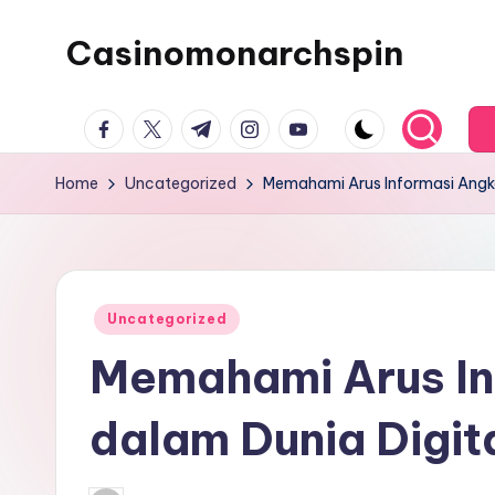
Casinomonarchspin
Skip
to
My
content
facebook.com
twitter.com
t.me
instagram.com
youtube.com
WordPress
Blog
Home
Uncategorized
Memahami Arus Informasi Angka
Posted
Uncategorized
in
Memahami Arus In
dalam Dunia Digit