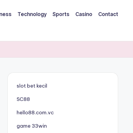
iness
Technology
Sports
Casino
Contact
slot bet kecil
SC88
hello88.com.vc
game 33win