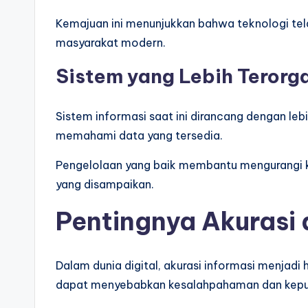
Kemajuan ini menunjukkan bahwa teknologi tel
masyarakat modern.
Sistem yang Lebih Terorga
Sistem informasi saat ini dirancang dengan l
memahami data yang tersedia.
Pengelolaan yang baik membantu mengurangi k
yang disampaikan.
Pentingnya Akurasi
Dalam dunia digital, akurasi informasi menjadi 
dapat menyebabkan kesalahpahaman dan keput