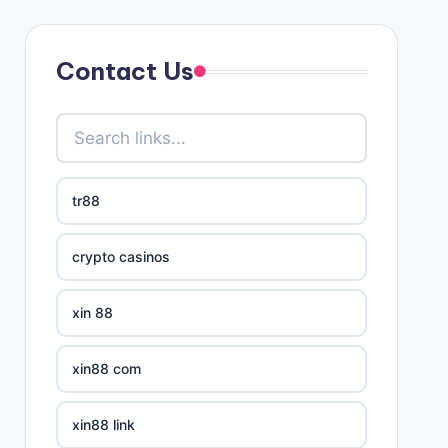
Contact Us
tr88
crypto casinos
xin 88
xin88 com
xin88 link