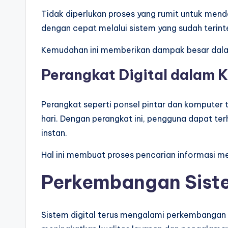
Tidak diperlukan proses yang rumit untuk men
dengan cepat melalui sistem yang sudah terinte
Kemudahan ini memberikan dampak besar dal
Perangkat Digital dalam 
Perangkat seperti ponsel pintar dan komputer t
hari. Dengan perangkat ini, pengguna dapat te
instan.
Hal ini membuat proses pencarian informasi men
Perkembangan Siste
Sistem digital terus mengalami perkembangan y