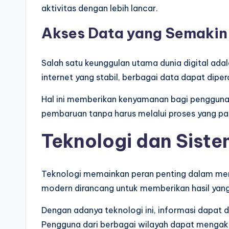
aktivitas dengan lebih lancar.
Akses Data yang Semakin
Salah satu keunggulan utama dunia digital ada
internet yang stabil, berbagai data dapat diper
Hal ini memberikan kenyamanan bagi penggun
pembaruan tanpa harus melalui proses yang pa
Teknologi dan Siste
Teknologi memainkan peran penting dalam men
modern dirancang untuk memberikan hasil yang
Dengan adanya teknologi ini, informasi dapat d
Pengguna dari berbagai wilayah dapat mengak